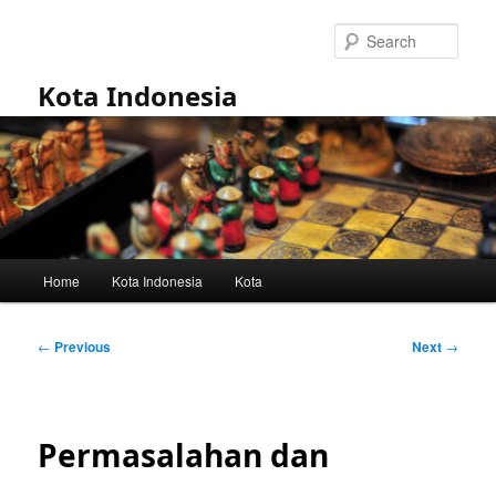
Skip
to
Sear
primary
content
Kota Indonesia
Main
Home
Kota Indonesia
Kota
menu
Post
←
Previous
Next
→
navigation
Permasalahan dan