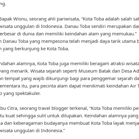
ng.
apak Wisnu, seorang ahli pariwisata, “Kota Toba adalah salah sa
 wisata unggulan di Indonesia. Danau Toba sendiri merupakan d
terbesar di dunia dan memiliki keindahan alam yang memukau.”
 Danau Toba yang mempesona telah menjadi daya tarik utama b
 yang berkunjung ke Kota Toba.
indahan alamnya, Kota Toba juga memiliki beragam atraksi wisat
yang menarik. Wisata sejarah seperti Museum Batak dan Desa Ad
 tempat yang wajib dikunjungi bagi para penggemar sejarah d
ementara itu, para pecinta alam dapat menikmati keindahan Air 
so yang spektakuler.
bu Citra, seorang travel blogger terkenal, “Kota Toba memiliki p
tu kuat sehingga sulit untuk dilupakan. Keindahan alamnya yang
 dan keberagaman budayanya membuat Kota Toba layak menja
 wisata unggulan di Indonesia.”