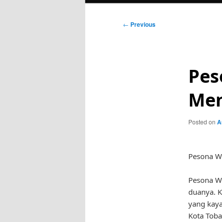
Post
←
Previous
navigation
Pes
Men
Posted on
A
Pesona Wi
Pesona W
duanya. K
yang kaya
Kota Toba