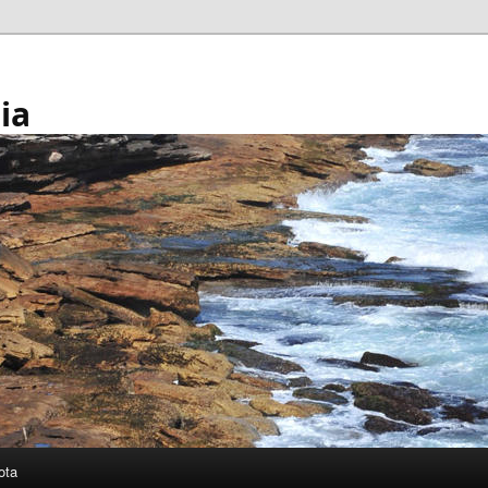
ia
ota