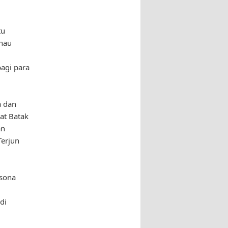
tu
anau
agi para
a dan
at Batak
an
Terjun
esona
di