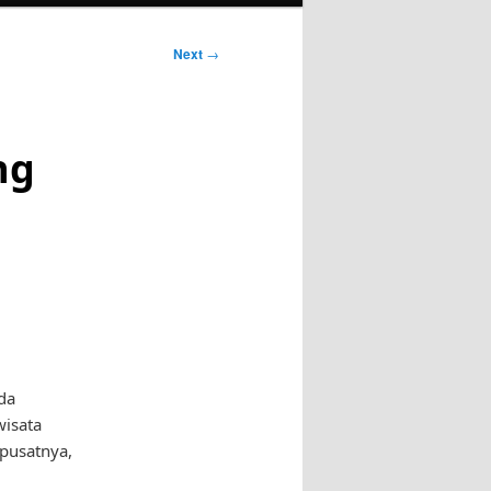
Next
→
ng
da
wisata
pusatnya,