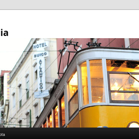
ia
ota