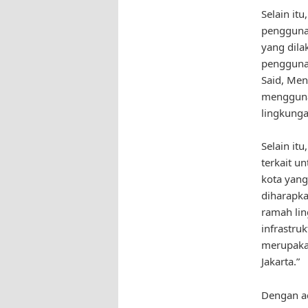
Selain it
pengguna
yang dila
penggunaa
Said, Men
mengguna
lingkunga
Selain it
terkait 
kota yang
diharapk
ramah li
infrastr
merupakan
Jakarta.”
Dengan ad