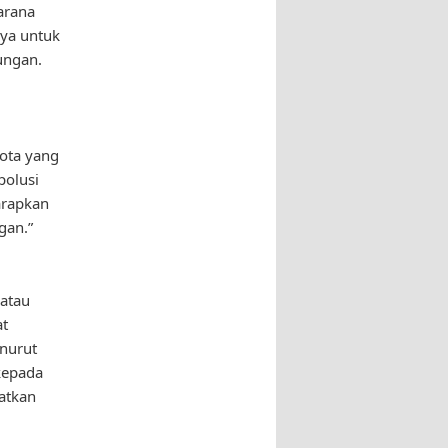
arana
aya untuk
ungan.
ota yang
polusi
arapkan
gan.”
atau
at
nurut
kepada
atkan