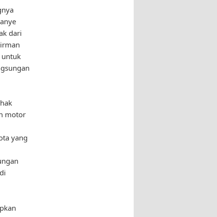
gnya
panye
k dari
dirman
 untuk
ngsungan
ihak
n motor
,
ota yang
ungan
di
apkan