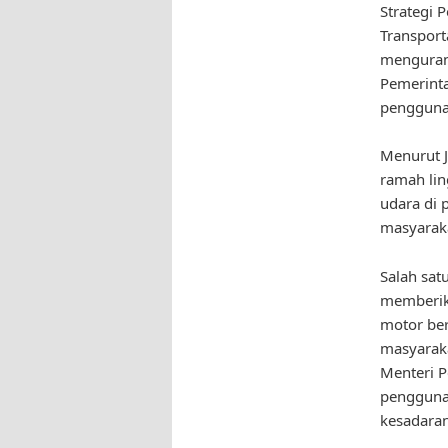
Strategi
Transport
mengurang
Pemerinta
pengguna
Menurut J
ramah lin
udara di 
masyaraka
Salah sat
memberika
motor ber
masyarak
Menteri P
pengguna
kesadaran