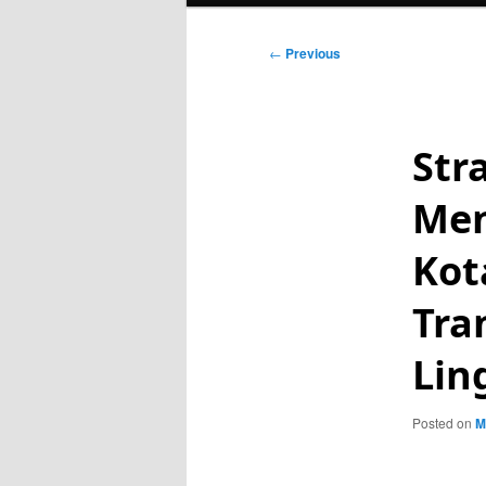
Post
←
Previous
navigation
Str
Men
Kot
Tra
Lin
Posted on
M