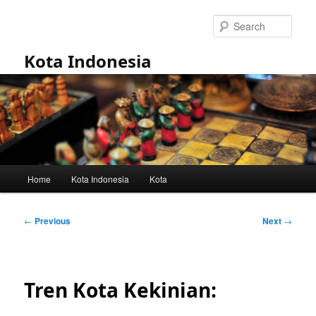
Skip
to
Sear
primary
content
Kota Indonesia
Main
Home
Kota Indonesia
Kota
menu
Post
←
Previous
Next
→
navigation
Tren Kota Kekinian: