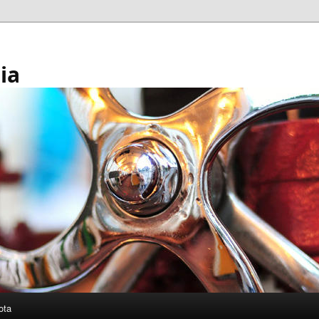
ia
ota