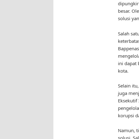
dipungkir
besar. Ol
solusi ya
Salah sat
keterbat
Bappenas,
mengelola
ini dapat
kota.
Selain it
juga menj
Eksekutif
pengelola
korupsi 
Namun, ti
solusi. S