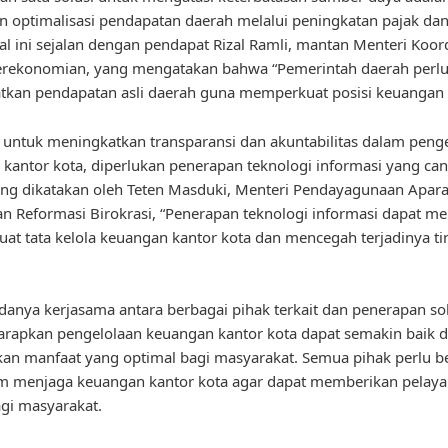
 optimalisasi pendapatan daerah melalui peningkatan pajak dan 
al ini sejalan dengan pendapat Rizal Ramli, mantan Menteri Koor
erekonomian, yang mengatakan bahwa “Pemerintah daerah perl
tkan pendapatan asli daerah guna memperkuat posisi keuangan
u, untuk meningkatkan transparansi dan akuntabilitas dalam peng
kantor kota, diperlukan penerapan teknologi informasi yang can
ang dikatakan oleh Teten Masduki, Menteri Pendayagunaan Apara
n Reformasi Birokrasi, “Penerapan teknologi informasi dapat 
t tata kelola keuangan kantor kota dan mencegah terjadinya ti
anya kerjasama antara berbagai pihak terkait dan penerapan so
harapkan pengelolaan keuangan kantor kota dapat semakin baik 
n manfaat yang optimal bagi masyarakat. Semua pihak perlu b
am menjaga keuangan kantor kota agar dapat memberikan pelay
agi masyarakat.