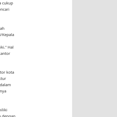
a cukup
ncari
lah
/Kepala
ki.” Hal
kantor
tor kota
ktur
s dalam
inya
liki
ah dengan