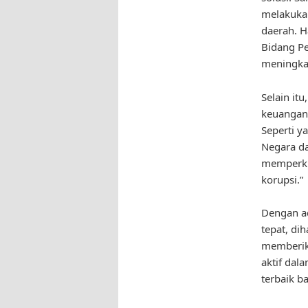
melakukan
daerah. H
Bidang P
meningka
Selain it
keuangan 
Seperti y
Negara da
memperkua
korupsi.”
Dengan ad
tepat, di
memberika
aktif dal
terbaik b