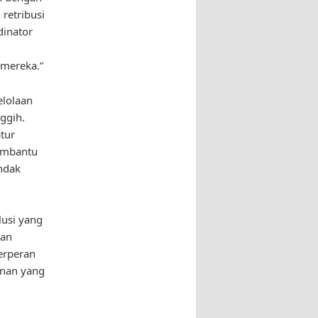
retribusi
dinator
u
 mereka.”
elolaan
ggih.
tur
membantu
ndak
lusi yang
dan
erperan
anan yang