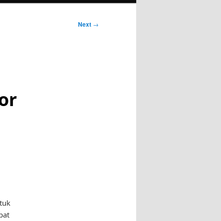
Next
→
or
tuk
pat