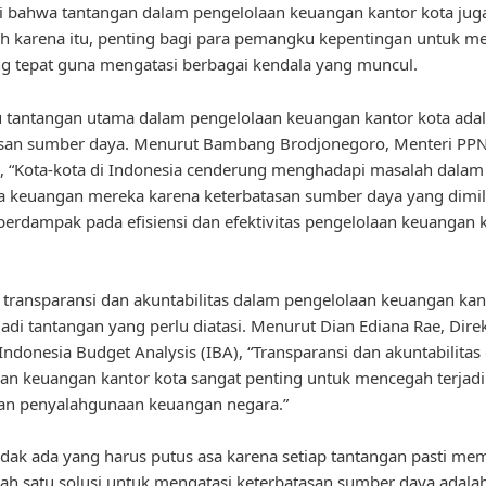
i bahwa tantangan dalam pengelolaan keuangan kantor kota jug
eh karena itu, penting bagi para pemangku kepentingan untuk me
ng tepat guna mengatasi berbagai kendala yang muncul.
u tantangan utama dalam pengelolaan keuangan kantor kota ada
asan sumber daya. Menurut Bambang Brodjonegoro, Menteri PPN
 “Kota-kota di Indonesia cenderung menghadapi masalah dalam
 keuangan mereka karena keterbatasan sumber daya yang dimili
 berdampak pada efisiensi dan efektivitas pengelolaan keuangan 
u, transparansi dan akuntabilitas dalam pengelolaan keuangan kan
adi tantangan yang perlu diatasi. Menurut Dian Ediana Rae, Dire
 Indonesia Budget Analysis (IBA), “Transparansi dan akuntabilita
an keuangan kantor kota sangat penting untuk mencegah terjad
dan penyalahgunaan keuangan negara.”
dak ada yang harus putus asa karena setiap tantangan pasti memi
alah satu solusi untuk mengatasi keterbatasan sumber daya adal