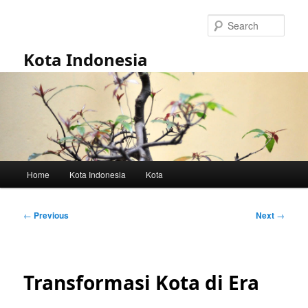
Skip
to
Sear
primary
content
Kota Indonesia
Main
Home
Kota Indonesia
Kota
menu
Post
←
Previous
Next
→
navigation
Transformasi Kota di Era