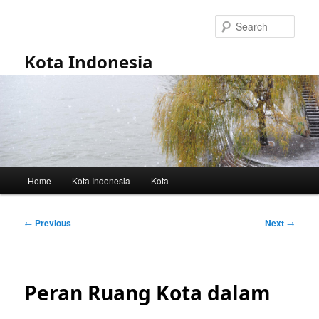
Skip
to
Sear
primary
content
Kota Indonesia
Main
Home
Kota Indonesia
Kota
menu
Post
←
Previous
Next
→
navigation
Peran Ruang Kota dalam